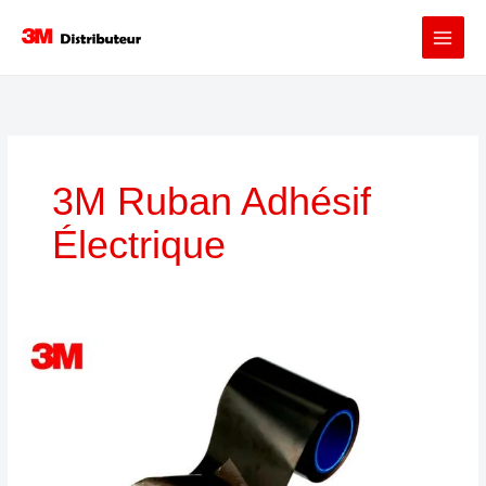
Aller
au
contenu
3M Ruban Adhésif
Électrique
3M™
Ruban
Conducteur
Électrique
Simple
Face