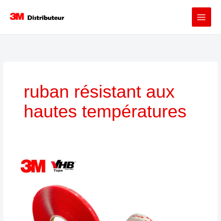
Aller
au
contenu
ruban résistant aux
hautes températures
3M™
VHB™
Ruban
Mousse
Acrylique
Double