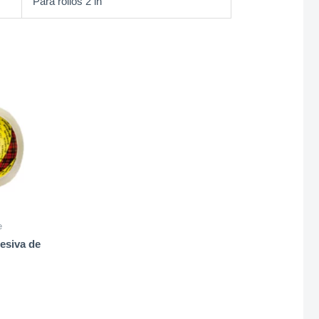
Para rollos 2 in
e
esiva de