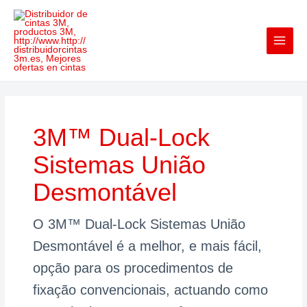
Skip
3M™
3M™
to
Dual-
Dual-
content
Lock™
Lock™
Sistemas
Sistemas
União
de
Desmontável
União
Desmontável
3M™ Dual-Lock
Sistemas União
Desmontável
O 3M™ Dual-Lock Sistemas União
Desmontável é a melhor, e mais fácil,
opção para os procedimentos de
fixação convencionais, actuando como