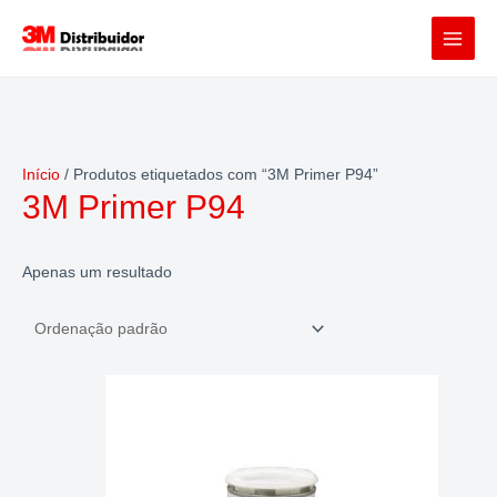
Skip
to
content
Início
/ Produtos etiquetados com “3M Primer P94”
3M Primer P94
Apenas um resultado