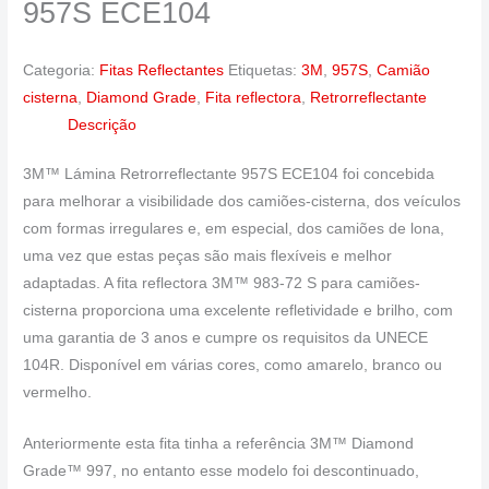
957S ECE104
Categoria:
Fitas Reflectantes
Etiquetas:
3M
,
957S
,
Camião
cisterna
,
Diamond Grade
,
Fita reflectora
,
Retrorreflectante
Descrição
3M™ Lámina Retrorreflectante 957S ECE104 foi concebida
para melhorar a visibilidade dos camiões-cisterna, dos veículos
com formas irregulares e, em especial, dos camiões de lona,
uma vez que estas peças são mais flexíveis e melhor
adaptadas. A fita reflectora 3M™ 983-72 S para camiões-
cisterna proporciona uma excelente refletividade e brilho, com
uma garantia de 3 anos e cumpre os requisitos da UNECE
104R. Disponível em várias cores, como amarelo, branco ou
vermelho.
Anteriormente esta fita tinha a referência 3M™ Diamond
Grade™ 997, no entanto esse modelo foi descontinuado,