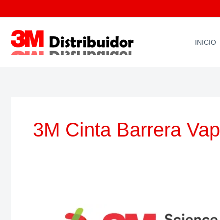
Ir
al
contenido
INICIO
3M Cinta Barrera Vap
3M™