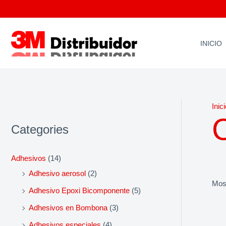
Ir
al
contenido
INICIO
Inic
Categories
Adhesivos
(14)
Adhesivo aerosol
(2)
Most
Adhesivo Epoxi Bicomponente
(5)
Adhesivos en Bombona
(3)
Adhesivos especiales
(4)