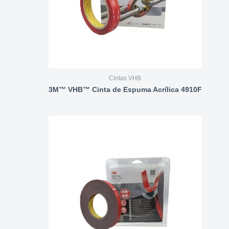
Cintas VHB
3M™ VHB™ Cinta de Espuma Acrílica 4910F