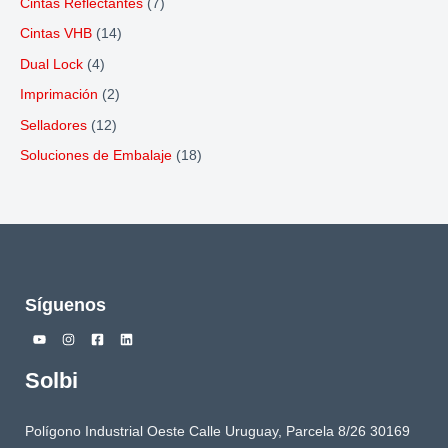
Cintas Reflectantes
(7)
Cintas VHB
(14)
Dual Lock
(4)
Imprimación
(2)
Selladores
(12)
Soluciones de Embalaje
(18)
Síguenos
Solbi
Polígono Industrial Oeste Calle Uruguay, Parcela 8/26 30169