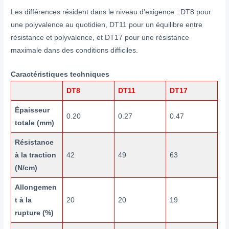
Les différences résident dans le niveau d’exigence : DT8 pour
une polyvalence au quotidien, DT11 pour un équilibre entre
résistance et polyvalence, et DT17 pour une résistance
maximale dans des conditions difficiles.
Caractéristiques techniques
DT8
DT11
DT17
Épaisseur
0.20
0.27
0.47
totale (mm)
Résistance
à la traction
42
49
63
(N/cm)
Allongemen
t à la
20
20
19
rupture (%)