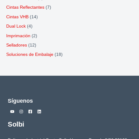
Cintas Reflectantes
(7)
Cintas VHB
(14)
Dual Lock
(4)
Imprimación
(2)
Selladores
(12)
Soluciones de Embalaje
(18)
Síguenos
Solbi