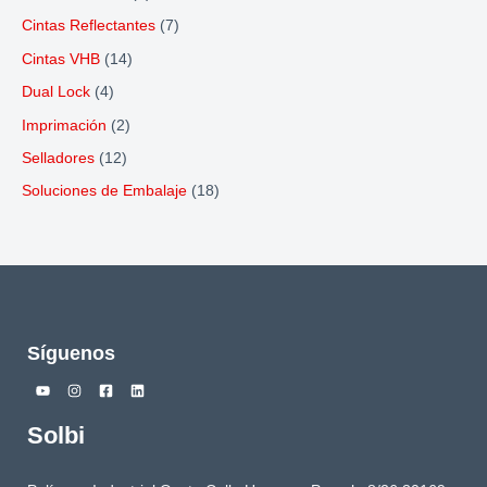
Cintas Reflectantes
(7)
Cintas VHB
(14)
Dual Lock
(4)
Imprimación
(2)
Selladores
(12)
Soluciones de Embalaje
(18)
Síguenos
Solbi